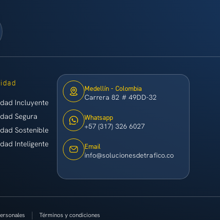
lidad
Medellín - Colombia
Carrera 82 # 49DD-32
idad Incluyente
idad Segura
Whatsapp
+57 (317) 326 6027
idad Sostenible
idad Inteligente
Email
info@solucionesdetrafico.co
personales
Términos y condiciones